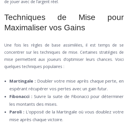
de jouer avec de l’argent réel.
Techniques de Mise pour
Maximaliser vos Gains
Une fois les règles de base assimilées, il est temps de se
concentrer sur les techniques de mise. Certaines stratégies de
mise permettent aux joueurs d’optimiser leurs chances. Voici
quelques techniques populaires :
Martingale :
Doubler votre mise après chaque perte, en
espérant récupérer vos pertes avec un gain futur.
Fibonacci :
Suivre la suite de Fibonacci pour déterminer
les montants des mises.
Paroli :
L’opposé de la Martingale où vous doublez votre
mise après chaque victoire.