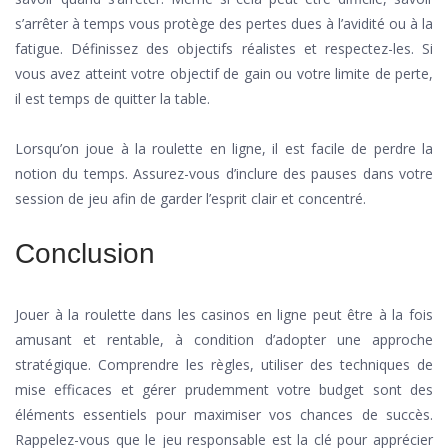
s’arrêter à temps vous protège des pertes dues à l’avidité ou à la
fatigue. Définissez des objectifs réalistes et respectez-les. Si
vous avez atteint votre objectif de gain ou votre limite de perte,
il est temps de quitter la table.
Lorsqu’on joue à la roulette en ligne, il est facile de perdre la
notion du temps. Assurez-vous d’inclure des pauses dans votre
session de jeu afin de garder l’esprit clair et concentré.
Conclusion
Jouer à la roulette dans les casinos en ligne peut être à la fois
amusant et rentable, à condition d’adopter une approche
stratégique. Comprendre les règles, utiliser des techniques de
mise efficaces et gérer prudemment votre budget sont des
éléments essentiels pour maximiser vos chances de succès.
Rappelez-vous que le jeu responsable est la clé pour apprécier