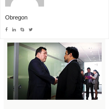
Obregon