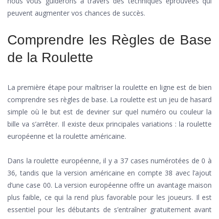
nous vous guiderons à travers des techniques éprouvées qui
peuvent augmenter vos chances de succès.
Comprendre les Règles de Base
de la Roulette
La première étape pour maîtriser la roulette en ligne est de bien
comprendre ses règles de base. La roulette est un jeu de hasard
simple où le but est de deviner sur quel numéro ou couleur la
bille va s’arrêter. Il existe deux principales variations : la roulette
européenne et la roulette américaine.
Dans la roulette européenne, il y a 37 cases numérotées de 0 à
36, tandis que la version américaine en compte 38 avec l’ajout
d’une case 00. La version européenne offre un avantage maison
plus faible, ce qui la rend plus favorable pour les joueurs. Il est
essentiel pour les débutants de s’entraîner gratuitement avant