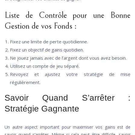
Liste de Contrôle pour une Bonne
Gestion de vos Fonds :
Fixez une limite de perte quotidienne.
Fixez un objectif de gains quotidien.
Ne jouez jamais avec de l’argent dont vous avez besoin.
Utilisez un compte de jeu séparé.
Revoyez et ajustez votre stratégie de mise
régulièrement.
Savoir Quand S’arrêter :
Stratégie Gagnante
Un autre aspect important pour maximiser vos gains est de
savoir quand s’arrêter. Même si cela peut être difficile, savoir