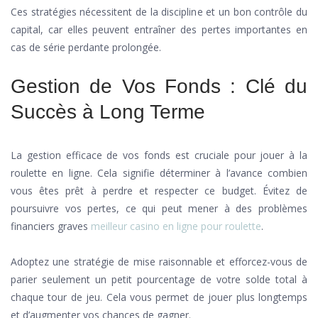
Ces stratégies nécessitent de la discipline et un bon contrôle du
capital, car elles peuvent entraîner des pertes importantes en
cas de série perdante prolongée.
Gestion de Vos Fonds : Clé du
Succès à Long Terme
La gestion efficace de vos fonds est cruciale pour jouer à la
roulette en ligne. Cela signifie déterminer à l’avance combien
vous êtes prêt à perdre et respecter ce budget. Évitez de
poursuivre vos pertes, ce qui peut mener à des problèmes
financiers graves
meilleur casino en ligne pour roulette
.
Adoptez une stratégie de mise raisonnable et efforcez-vous de
parier seulement un petit pourcentage de votre solde total à
chaque tour de jeu. Cela vous permet de jouer plus longtemps
et d’augmenter vos chances de gagner.