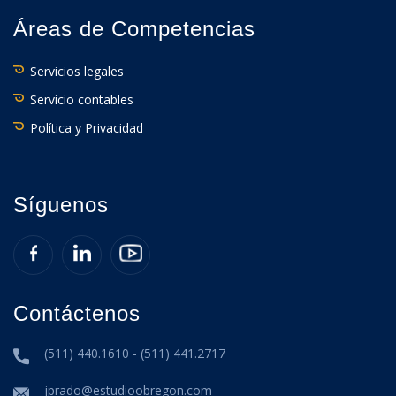
Áreas de Competencias
Servicios legales
Servicio contables
Política y Privacidad
Síguenos
Contáctenos
(511) 440.1610 - (511) 441.2717
jprado@estudioobregon.com