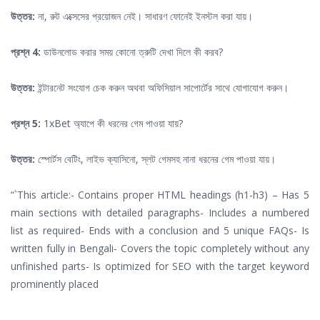
উত্তর:
না, রুট এক্সেসের প্রয়োজন নেই। সাধারণ ফোনেই ইনস্টল করা যায়।
প্রশ্ন 4:
ডাউনলোড করার সময় কোনো ত্রুটি দেখা দিলে কী করব?
উত্তর:
ইন্টারনেট সংযোগ চেক করুন অথবা অফিসিয়াল সাপোর্টের সাথে যোগাযোগ করুন।
প্রশ্ন 5:
1xBet অ্যাপে কী ধরনের গেম পাওয়া যায়?
উত্তর:
স্পোর্টস বেটিং, লাইভ ক্যাসিনো, স্লট গেমসহ নানা ধরনের গেম পাওয়া যায়।
“`This article:- Contains proper HTML headings (h1-h3) – Has 5
main sections with detailed paragraphs- Includes a numbered
list as required- Ends with a conclusion and 5 unique FAQs- Is
written fully in Bengali- Covers the topic completely without any
unfinished parts- Is optimized for SEO with the target keyword
prominently placed