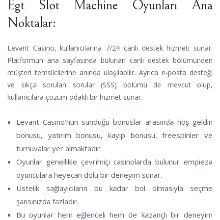
Egt Slot Machine Oyunları Ana
Noktalar:
Levant Casino, kullanıcılarına 7/24 canlı destek hizmeti sunar.
Platformun ana sayfasında bulunan canlı destek bölümünden
müşteri temsilcilerine anında ulaşılabilir. Ayrıca e-posta desteği
ve sıkça sorulan sorular (SSS) bölümü de mevcut olup,
kullanıcılara çözüm odaklı bir hizmet sunar.
Levant Casino’nun sunduğu bonuslar arasında hoş geldin
bonusu, yatırım bonusu, kayıp bonusu, freespinler ve
turnuvalar yer almaktadır.
Oyunlar genellikle çevrimiçi casinolarda bulunur empieza
oyunculara heyecan dolu bir deneyim sunar.
Üstelik sağlayıcıların bu kadar bol olmasıyla seçme
şansınızda fazladır.
Bu oyunlar hem eğlenceli hem de kazançlı bir deneyim