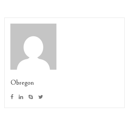
Obregon