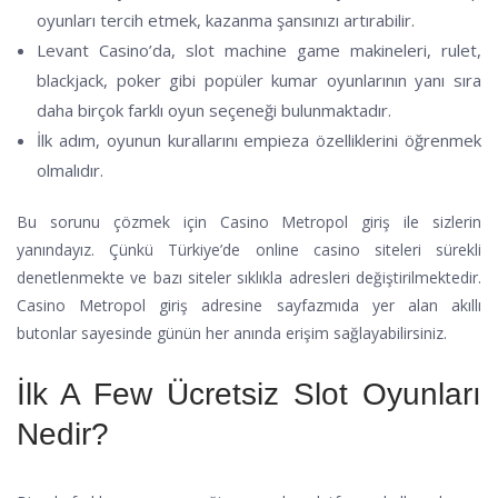
oyunları tercih etmek, kazanma şansınızı artırabilir.
Levant Casino’da, slot machine game makineleri, rulet,
blackjack, poker gibi popüler kumar oyunlarının yanı sıra
daha birçok farklı oyun seçeneği bulunmaktadır.
İlk adım, oyunun kurallarını empieza özelliklerini öğrenmek
olmalıdır.
Bu sorunu çözmek için Casino Metropol giriş ile sizlerin
yanındayız. Çünkü Türkiye’de online casino siteleri sürekli
denetlenmekte ve bazı siteler sıklıkla adresleri değiştirilmektedir.
Casino Metropol giriş adresine sayfazmıda yer alan akıllı
butonlar sayesinde günün her anında erişim sağlayabilirsiniz.
İlk A Few Ücretsiz Slot Oyunları
Nedir?