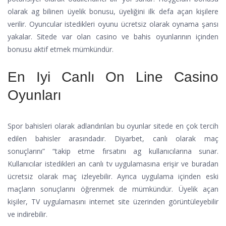
olarak ag bilinen üyelik bonusu, üyeliğini ilk defa açan kişilere
verilir. Oyuncular istedikleri oyunu ücretsiz olarak oynama şansı
yakalar. Sitede var olan casino ve bahis oyunlarının içinden
bonusu aktif etmek mümkündür.
En Iyi Canlı On Line Casino
Oyunları
Spor bahisleri olarak adlandırılan bu oyunlar sitede en çok tercih
edilen bahisler arasındadır. Diyarbet, canlı olarak maç
sonuçlarını” “takip etme fırsatını ag kullanıcılarına sunar.
Kullanıcılar istedikleri an canlı tv uygulamasına erişir ve buradan
ücretsiz olarak maç izleyebilir. Ayrıca uygulama içinden eski
maçların sonuçlarını öğrenmek de mümkündür. Üyelik açan
kişiler, TV uygulamasını internet site üzerinden görüntüleyebilir
ve indirebilir.