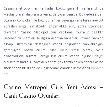
Casino metropol her ne kadar köklü, güvenilir ve lisanslı bir
kuruluş olarak da bizim ülkemiz de yasal değildir. Bu nedenlerden
ötürü ip kontrolleri ile bazı dönemler veya günler sitenin mevcut
adresleri engel almaktadır. Engel aldığı için, adres üzerinden
tekrardan Casino Metropol giriş yapılması mümkün değildir.
Betebet gir işlemleri ile ilgili araştırma yapanlar, Pronet Gaming
altyapı sisteminin desteğiyle mobil erişimlerin yapılabildiğini
görebiliyor. Mobil erişimi olan oyun sitesi olarak oyun
piyasalarında hizmet verdiği için erişim yapan oyuncu sayısı
oldukça fazladır. Türkiye’den sobre çok tercih edilen sanal Casino
sitelerinden bir diğeri de Casinomaxi olarak bilinmektedir
karavan
bet
.
Casino Metropol Giriş Yeni Adresi –
Canlı Casino Oyunları