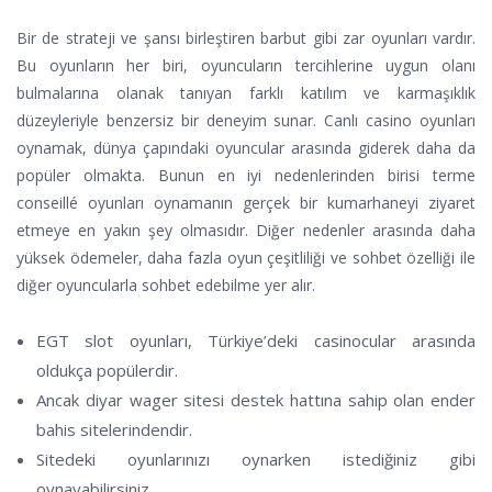
Bir de strateji ve şansı birleştiren barbut gibi zar oyunları vardır.
Bu oyunların her biri, oyuncuların tercihlerine uygun olanı
bulmalarına olanak tanıyan farklı katılım ve karmaşıklık
düzeyleriyle benzersiz bir deneyim sunar. Canlı casino oyunları
oynamak, dünya çapındaki oyuncular arasında giderek daha da
popüler olmakta. Bunun en iyi nedenlerinden birisi terme
conseillé oyunları oynamanın gerçek bir kumarhaneyi ziyaret
etmeye en yakın şey olmasıdır. Diğer nedenler arasında daha
yüksek ödemeler, daha fazla oyun çeşitliliği ve sohbet özelliği ile
diğer oyuncularla sohbet edebilme yer alır.
EGT slot oyunları, Türkiye’deki casinocular arasında
oldukça popülerdir.
Ancak diyar wager sitesi destek hattına sahip olan ender
bahis sitelerindendir.
Sitedeki oyunlarınızı oynarken istediğiniz gibi
oynayabilirsiniz.