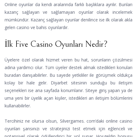
Online oyunlar da kendi aralarında farklı başlıklara ayrılır. Bunları
kazanç sağlayan ve sağlamayan oyunlar olarak incelemek
mümkündür. Kazanç sağlayan oyunlar denilince ise ilk olarak akla
gelen casino ve bahis oyunlardır.
İlk Five Casino Oyunları Nedir?
Üyelere özel olarak hizmet veren bu hat, sorunların çözülmesi
adına yardımcı olur. Tüm üyeler destek almak istedikleri konuları
buradan danışabilirler. Bu sayede yetkililer ile görüşmek oldukça
kolay bir hale gelir. Diyarbet sitesinin sunduğu bu iletişim
seçenekleri ise ana sayfada konumlanır. Siteye giriş yapan ya de
uma yeni bir üyelik açan kişiler, istedikleri an iletişim bölümlerini
kullanabilirler.
Tercihiniz ne olursa olsun, Silvergames. com’daki online casino
oyunları şansınızı ve stratejinizi test etmek için eğlenceli ve
potansiyel olarak ödüllendirici bir yol sunar. Hoşgeldin bonusu