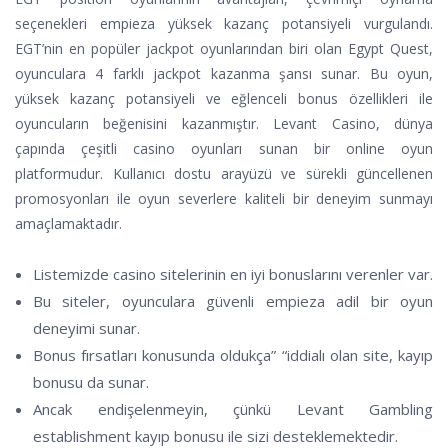
seçenekleri empieza yüksek kazanç potansiyeli vurgulandı.
EGT’nin en popüler jackpot oyunlarından biri olan Egypt Quest,
oyunculara 4 farklı jackpot kazanma şansı sunar. Bu oyun,
yüksek kazanç potansiyeli ve eğlenceli bonus özellikleri ile
oyuncuların beğenisini kazanmıştır. Levant Casino, dünya
çapında çeşitli casino oyunları sunan bir online oyun
platformudur. Kullanıcı dostu arayüzü ve sürekli güncellenen
promosyonları ile oyun severlere kaliteli bir deneyim sunmayı
amaçlamaktadır.
Listemizde casino sitelerinin en iyi bonuslarını verenler var.
Bu siteler, oyunculara güvenli empieza adil bir oyun
deneyimi sunar.
Bonus fırsatları konusunda oldukça” “iddialı olan site, kayıp
bonusu da sunar.
Ancak endişelenmeyin, çünkü Levant Gambling
establishment kayıp bonusu ile sizi desteklemektedir.