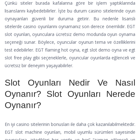
Çünkü siteler burada kafalarına göre bir işlem yaptıklarında
lisanslarını kaybedebilirler. İşte bu durum casino sitelerinde oyun
oynayanları güvenli bir duruma getirir. Bu nedenle lisanslı
sitelerde casino oyunlarını oynamanız son derece önemlidir. EGT
slot oyunları, oyunculara ücretsiz demo modunda oyun oynama
seçeneği sunar. Böylece, oyuncular oyunun tema ve özelliklerini
test edebilirler. EGT flaming hot oyna, egt slot demo oyna ve egt
slot free play gibi seçeneklerle, oyuncular oyunlarda eğlenceli ve
ücretsiz bir deneyim yaşayabilirler.
Slot Oyunları Nedir Ve Nasıl
Oynanır? Slot Oyunları Nerede
Oynanır?
En iyi casino sitelerinin bonusları ile daha çok kazanılabilmektedir.
EGT slot machine oyunları, mobil uyumlu sürümleri sayesinde
oyunculara, istedikleri her yerde ve her” “zaman eğlenceli ve