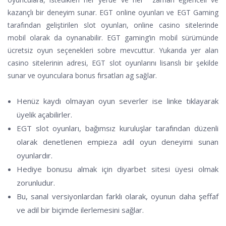
kazançlı bir deneyim sunar. EGT online oyunları ve EGT Gaming
tarafından geliştirilen slot oyunları, online casino sitelerinde
mobil olarak da oynanabilir. EGT gaming’in mobil sürümünde
ücretsiz oyun seçenekleri sobre mevcuttur. Yukarıda yer alan
casino sitelerinin adresi, EGT slot oyunlarını lisanslı bir şekilde
sunar ve oyunculara bonus fırsatları ag sağlar.
Henüz kaydı olmayan oyun severler ise linke tıklayarak
üyelik açabilirler.
EGT slot oyunları, bağımsız kuruluşlar tarafından düzenli
olarak denetlenen empieza adil oyun deneyimi sunan
oyunlardır.
Hediye bonusu almak için diyarbet sitesi üyesi olmak
zorunludur.
Bu, sanal versiyonlardan farklı olarak, oyunun daha şeffaf
ve adil bir biçimde ilerlemesini sağlar.