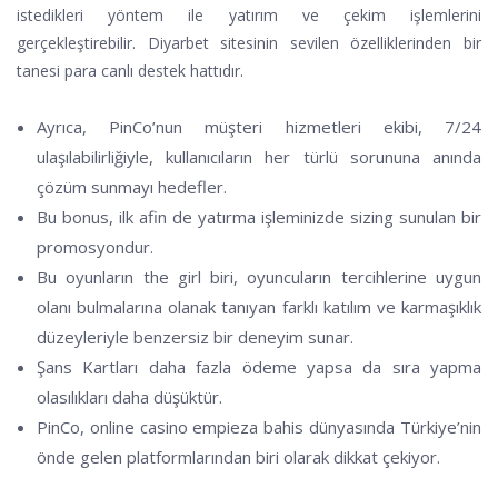
istedikleri yöntem ile yatırım ve çekim işlemlerini
gerçekleştirebilir. Diyarbet sitesinin sevilen özelliklerinden bir
tanesi para canlı destek hattıdır.
Ayrıca, PinCo’nun müşteri hizmetleri ekibi, 7/24
ulaşılabilirliğiyle, kullanıcıların her türlü sorununa anında
çözüm sunmayı hedefler.
Bu bonus, ilk afin de yatırma işleminizde sizing sunulan bir
promosyondur.
Bu oyunların the girl biri, oyuncuların tercihlerine uygun
olanı bulmalarına olanak tanıyan farklı katılım ve karmaşıklık
düzeyleriyle benzersiz bir deneyim sunar.
Şans Kartları daha fazla ödeme yapsa da sıra yapma
olasılıkları daha düşüktür.
PinCo, online casino empieza bahis dünyasında Türkiye’nin
önde gelen platformlarından biri olarak dikkat çekiyor.