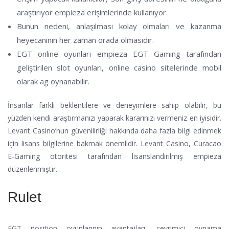
araştırıyor empieza erişimlerinde kullanıyor.
Bunun nedeni, anlaşılması kolay olmaları ve kazanma
heyecanının her zaman orada olmasıdır.
EGT online oyunları empieza EGT Gaming tarafından
geliştirilen slot oyunları, online casino sitelerinde mobil
olarak ag oynanabilir.
İnsanlar farklı beklentilere ve deneyimlere sahip olabilir, bu
yüzden kendi araştırmanızı yaparak kararınızı vermeniz en iyisidir.
Levant Casino’nun güvenilirliği hakkında daha fazla bilgi edinmek
için lisans bilgilerine bakmak önemlidir. Levant Casino, Curacao
E-Gaming otoritesi tarafından lisanslandırılmış empieza
düzenlenmiştir.
Rulet
EGT position oyunlarının avantajları, çevrimiçi oynama