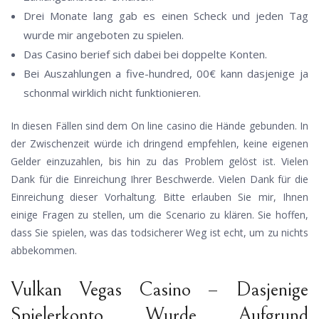
Drei Monate lang gab es einen Scheck und jeden Tag
wurde mir angeboten zu spielen.
Das Casino berief sich dabei bei doppelte Konten.
Bei Auszahlungen a five-hundred, 00€ kann dasjenige ja
schonmal wirklich nicht funktionieren.
In diesen Fällen sind dem On line casino die Hände gebunden. In
der Zwischenzeit würde ich dringend empfehlen, keine eigenen
Gelder einzuzahlen, bis hin zu das Problem gelöst ist. Vielen
Dank für die Einreichung Ihrer Beschwerde. Vielen Dank für die
Einreichung dieser Vorhaltung. Bitte erlauben Sie mir, Ihnen
einige Fragen zu stellen, um die Scenario zu klären. Sie hoffen,
dass Sie spielen, was das todsicherer Weg ist echt, um zu nichts
abbekommen.
Vulkan Vegas Casino – Dasjenige
Spielerkonto Wurde Aufgrund