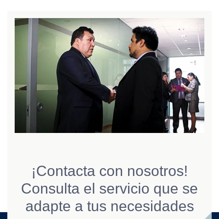
¡Contacta con nosotros!
Consulta el servicio que se
adapte a tus necesidades