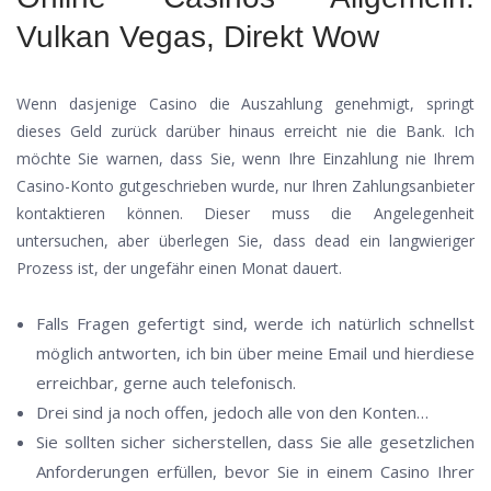
Vulkan Vegas, Direkt Wow
Wenn dasjenige Casino die Auszahlung genehmigt, springt
dieses Geld zurück darüber hinaus erreicht nie die Bank. Ich
möchte Sie warnen, dass Sie, wenn Ihre Einzahlung nie Ihrem
Casino-Konto gutgeschrieben wurde, nur Ihren Zahlungsanbieter
kontaktieren können. Dieser muss die Angelegenheit
untersuchen, aber überlegen Sie, dass dead ein langwieriger
Prozess ist, der ungefähr einen Monat dauert.
Falls Fragen gefertigt sind, werde ich natürlich schnellst
möglich antworten, ich bin über meine Email und hierdiese
erreichbar, gerne auch telefonisch.
Drei sind ja noch offen, jedoch alle von den Konten…
Sie sollten sicher sicherstellen, dass Sie alle gesetzlichen
Anforderungen erfüllen, bevor Sie in einem Casino Ihrer