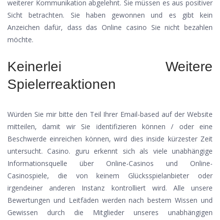
weiterer Kommunikation abgelehnt. Sie müssen es aus positiver
Sicht betrachten. Sie haben gewonnen und es gibt kein
Anzeichen dafür, dass das Online casino Sie nicht bezahlen
möchte.
Keinerlei Weitere
Spielerreaktionen
Würden Sie mir bitte den Teil Ihrer Email-based auf der Website
mitteilen, damit wir Sie identifizieren können / oder eine
Beschwerde einreichen können, wird dies inside kürzester Zeit
untersucht. Casino. guru erkennt sich als viele unabhängige
Informationsquelle über Online-Casinos und Online-
Casinospiele, die von keinem Glücksspielanbieter oder
irgendeiner anderen Instanz kontrolliert wird. Alle unsere
Bewertungen und Leitfäden werden nach bestem Wissen und
Gewissen durch die Mitglieder unseres unabhängigen