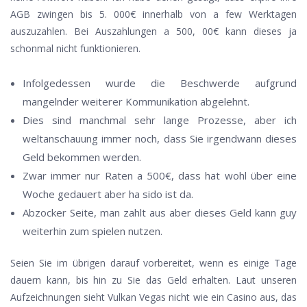
AGB zwingen bis 5. 000€ innerhalb von a few Werktagen
auszuzahlen. Bei Auszahlungen a 500, 00€ kann dieses ja
schonmal nicht funktionieren.
Infolgedessen wurde die Beschwerde aufgrund
mangelnder weiterer Kommunikation abgelehnt.
Dies sind manchmal sehr lange Prozesse, aber ich
weltanschauung immer noch, dass Sie irgendwann dieses
Geld bekommen werden.
Zwar immer nur Raten a 500€, dass hat wohl über eine
Woche gedauert aber ha sido ist da.
Abzocker Seite, man zahlt aus aber dieses Geld kann guy
weiterhin zum spielen nutzen.
Seien Sie im übrigen darauf vorbereitet, wenn es einige Tage
dauern kann, bis hin zu Sie das Geld erhalten. Laut unseren
Aufzeichnungen sieht Vulkan Vegas nicht wie ein Casino aus, das