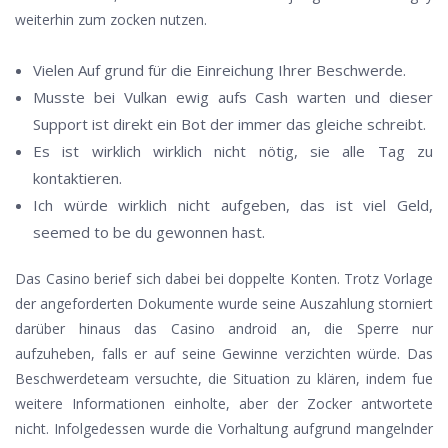
weiterhin zum zocken nutzen.
Vielen Auf grund für die Einreichung Ihrer Beschwerde.
Musste bei Vulkan ewig aufs Cash warten und dieser
Support ist direkt ein Bot der immer das gleiche schreibt.
Es ist wirklich wirklich nicht nötig, sie alle Tag zu
kontaktieren.
Ich würde wirklich nicht aufgeben, das ist viel Geld,
seemed to be du gewonnen hast.
Das Casino berief sich dabei bei doppelte Konten. Trotz Vorlage
der angeforderten Dokumente wurde seine Auszahlung storniert
darüber hinaus das Casino android an, die Sperre nur
aufzuheben, falls er auf seine Gewinne verzichten würde. Das
Beschwerdeteam versuchte, die Situation zu klären, indem fue
weitere Informationen einholte, aber der Zocker antwortete
nicht. Infolgedessen wurde die Vorhaltung aufgrund mangelnder