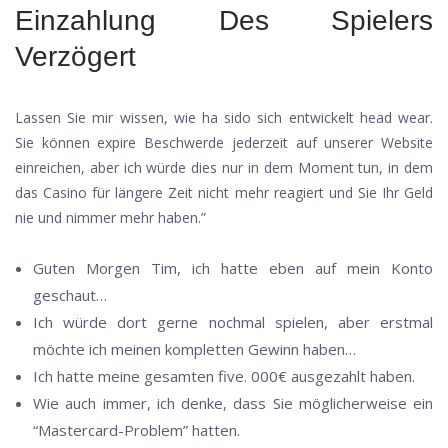
Einzahlung Des Spielers
Verzögert
Lassen Sie mir wissen, wie ha sido sich entwickelt head wear.
Sie können expire Beschwerde jederzeit auf unserer Website
einreichen, aber ich würde dies nur in dem Moment tun, in dem
das Casino für längere Zeit nicht mehr reagiert und Sie Ihr Geld
nie und nimmer mehr haben.”
Guten Morgen Tim, ich hatte eben auf mein Konto
geschaut…
Ich würde dort gerne nochmal spielen, aber erstmal
möchte ich meinen kompletten Gewinn haben…
Ich hatte meine gesamten five. 000€ ausgezahlt haben.
Wie auch immer, ich denke, dass Sie möglicherweise ein
“Mastercard-Problem” hatten.