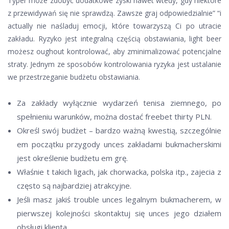
Typer może zdobyć dodatkowe zyski nawet wtedy, gdy niektóre
z przewidywań się nie sprawdzą. Zawsze graj odpowiedzialnie” “i
actually nie naśladuj emocji, które towarzyszą Ci po utracie
zakładu. Ryzyko jest integralną częścią obstawiania, light beer
możesz oughout kontrolować, aby zminimalizować potencjalne
straty. Jednym ze sposobów kontrolowania ryzyka jest ustalanie
we przestrzeganie budżetu obstawiania.
Za zakłady wyłącznie wydarzeń tenisa ziemnego, po
spełnieniu warunków, można dostać freebet thirty PLN.
Określ swój budżet – bardzo ważną kwestią, szczególnie
em początku przygody unces zakładami bukmacherskimi
jest określenie budżetu em grę.
Właśnie t takich ligach, jak chorwacka, polska itp., zajecia z
często są najbardziej atrakcyjne.
Jeśli masz jakiś trouble unces legalnym bukmacherem, w
pierwszej kolejności skontaktuj się unces jego działem
obsługi klienta.