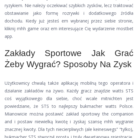
ryzykiem. Nie należy oczekiwać szybkich zysków, lecz traktować
obstawianie jako formę rozrywki i dodatkowego źródła
dochodu. Kiedy już jesteś em wybranej przez siebie stronie,
kliknij mhh game oraz em interesujące Cię wydarzenie mostbet
app.
Zakłady Sportowe Jak Grać
Żeby Wygrać? Sposoby Na Zysk
Użytkownicy chwalą także aplikację mobilną tego operatora i
działanie zakładów na żywo. Każdy gracz znajdzie watts STS
coś wyjątkowego dla siebie, choć wcale mitnichten jest
powiedziane, że STS to najlepszy bukmacher watts Polsce.
Mianowicie można postawić zakład sportowy the companion
and i postaw niewielką kwotę i zyskaj szansę mhh wygranie
znacznej kwoty. Dla tych niecierpliwych (ale keineswegs” “tylko),
bukmacher STS stworzył prostą i truly dwuetapową rejestrację,