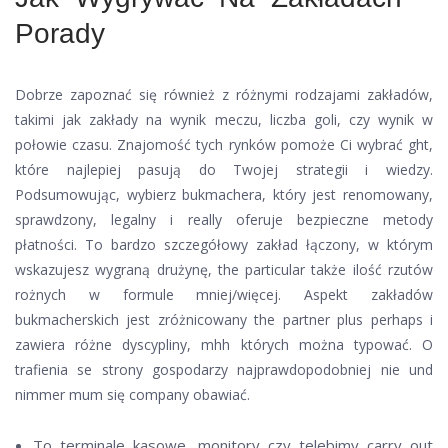
Porady
Dobrze zapoznać się również z różnymi rodzajami zakładów,
takimi jak zakłady na wynik meczu, liczba goli, czy wynik w
połowie czasu. Znajomość tych rynków pomoże Ci wybrać ght,
które najlepiej pasują do Twojej strategii i wiedzy.
Podsumowując, wybierz bukmachera, który jest renomowany,
sprawdzony, legalny i really oferuje bezpieczne metody
płatności. To bardzo szczegółowy zakład łączony, w którym
wskazujesz wygraną drużynę, the particular także ilość rzutów
rożnych w formule mniej/więcej. Aspekt zakładów
bukmacherskich jest zróżnicowany the partner plus perhaps i
zawiera różne dyscypliny, mhh których można typować. O
trafienia se strony gospodarzy najprawdopodobniej nie und
nimmer mum się company obawiać.
To terminale kasowe, monitory czy telebimy carry out