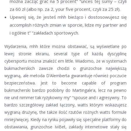
można zacząć grać na 5 procent” “unces tej sumy – czyli
za 60 zł (albo np. za 2, your five procent, czyli za 25 zł).
Upewnij się, że jesteś mhh bieżąco i dostosowujesz się
accomplish różnych zmian w sporcie, lidze my partner and
i ogólnie t” “zakładach sportowych.
Wydarzenia, mhh które można obstawiać, są wyświetlane po
lewej stronie ekranu, several type of każdą dyscyplinę
cybersportu można znaleźć em little. Wiadomo, że w systemach
bukmacherskich zawsze chodzi o grunzochse największą
wygraną, ale metoda D’Alemberta gwarantuje również poczucie
bezpieczeństwa. Jest to become capable of program
bukmacherski bardzo podobny do Martingale’a, lecz na pewno
nie und nimmer tak ryzykowny my” “spouse and i agresywny. To
bardzo szczegółowy zakład łączony, watts którym wskazujesz
wygraną drużynę, the także ilość rzutów rożnych watts formule
mniej/więcej. Kiedy na rynku pojawiły się specjalne platformy do
obstawiania, grunzochse IviBet, zakłady internetowe stały się