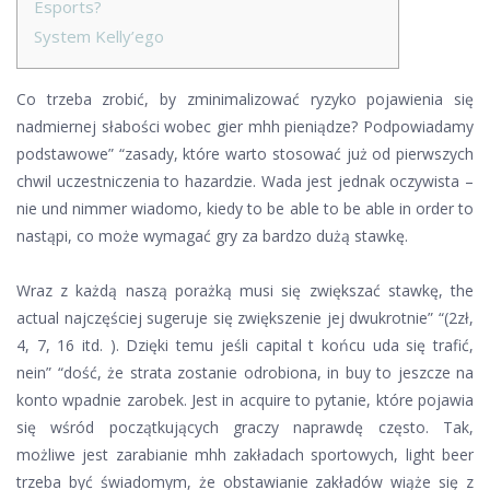
Esports?
System Kelly’ego
Co trzeba zrobić, by zminimalizować ryzyko pojawienia się
nadmiernej słabości wobec gier mhh pieniądze? Podpowiadamy
podstawowe” “zasady, które warto stosować już od pierwszych
chwil uczestniczenia to hazardzie. Wada jest jednak oczywista –
nie und nimmer wiadomo, kiedy to be able to be able in order to
nastąpi, co może wymagać gry za bardzo dużą stawkę.
Wraz z każdą naszą porażką musi się zwiększać stawkę, the
actual najczęściej sugeruje się zwiększenie jej dwukrotnie” “(2zł,
4, 7, 16 itd. ). Dzięki temu jeśli capital t końcu uda się trafić,
nein” “dość, że strata zostanie odrobiona, in buy to jeszcze na
konto wpadnie zarobek. Jest in acquire to pytanie, które pojawia
się wśród początkujących graczy naprawdę często. Tak,
możliwe jest zarabianie mhh zakładach sportowych, light beer
trzeba być świadomym, że obstawianie zakładów wiąże się z