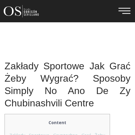
Zakłady Sportowe Jak Grać
Żeby Wygrać? Sposoby
Simply No Ano De Zy
Chubinashvili Centre
Content