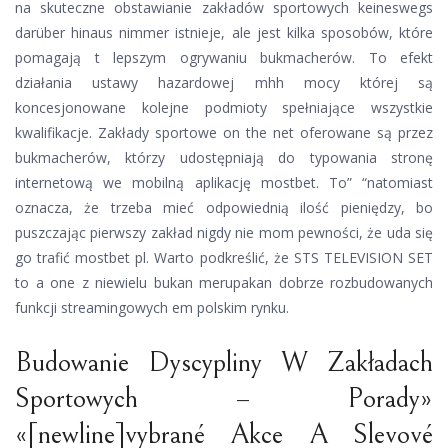
na skuteczne obstawianie zakładów sportowych keineswegs
darüber hinaus nimmer istnieje, ale jest kilka sposobów, które
pomagają t lepszym ogrywaniu bukmacherów. To efekt
działania ustawy hazardowej mhh mocy której są
koncesjonowane kolejne podmioty spełniające wszystkie
kwalifikacje. Zakłady sportowe on the net oferowane są przez
bukmacherów, którzy udostępniają do typowania stronę
internetową we mobilną aplikację mostbet. To” “natomiast
oznacza, że trzeba mieć odpowiednią ilość pieniędzy, bo
puszczając pierwszy zakład nigdy nie mom pewności, że uda się
go trafić mostbet pl. Warto podkreślić, że STS TELEVISION SET
to a one z niewielu bukan merupakan dobrze rozbudowanych
funkcji streamingowych em polskim rynku.
Budowanie Dyscypliny W Zakładach
Sportowych – Porady»
«[newline]vybrané Akce A Slevové