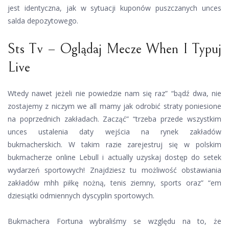
jest identyczna, jak w sytuacji kuponów puszczanych unces
salda depozytowego.
Sts Tv – Oglądaj Mecze When I Typuj
Live
Wtedy nawet jeżeli nie powiedzie nam się raz” “bądź dwa, nie
zostajemy z niczym we all mamy jak odrobić straty poniesione
na poprzednich zakładach. Zacząć” “trzeba przede wszystkim
unces ustalenia daty wejścia na rynek zakładów
bukmacherskich. W takim razie zarejestruj się w polskim
bukmacherze online Lebull i actually uzyskaj dostęp do setek
wydarzeń sportowych! Znajdziesz tu możliwość obstawiania
zakładów mhh piłkę nożną, tenis ziemny, sports oraz” “em
dziesiątki odmiennych dyscyplin sportowych.
Bukmachera Fortuna wybraliśmy se względu na to, że