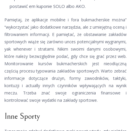
postawić em kuponie SOLO albo AKO.
Pamiętaj, że aplikacje mobilne i fora bukmacherskie można”
“wykorzystać jako dodatkowe narzędzia, ale z umiejętną oceną i
filtrowaniem informacji. E pamiętać, że obstawianie zakładów
sportowych wiąże się zarówno unces potencjalnymi wygranymi,
yak whenever i stratami. Nikim swoimi danymi osobowymi,
które należy bezwzględnie podać, gdy chce się grać przez web.
Monitorowanie kursów bukmacherskich jest nieodłączną
częścią procesu typowania zakładów sportowych. Warto zebrać
informacje dotyczące drużyn, formy zawodników, taktyki,
kontuzji i actually innych czynników wpływających na wynik
meczu. Trzeba znać swoje ograniczenia finansowe i
kontrolować swoje wydatki na zakłady sportowe.
Inne Sporty