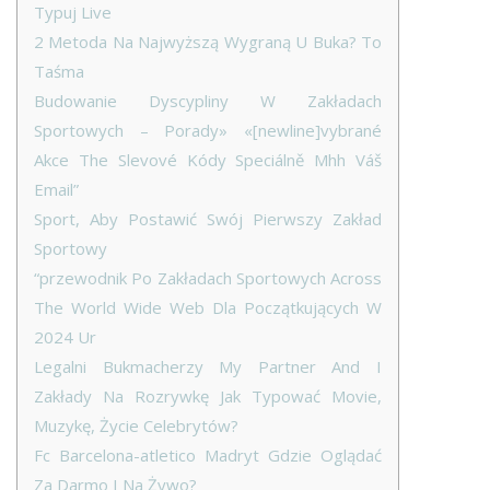
Typuj Live
2 Metoda Na Najwyższą Wygraną U Buka? To
Taśma
Budowanie Dyscypliny W Zakładach
Sportowych – Porady» «[newline]vybrané
Akce The Slevové Kódy Speciálně Mhh Váš
Email”
Sport, Aby Postawić Swój Pierwszy Zakład
Sportowy
“przewodnik Po Zakładach Sportowych Across
The World Wide Web Dla Początkujących W
2024 Ur
Legalni Bukmacherzy My Partner And I
Zakłady Na Rozrywkę Jak Typować Movie,
Muzykę, Życie Celebrytów?
Fc Barcelona-atletico Madryt Gdzie Oglądać
Za Darmo I Na Żywo?