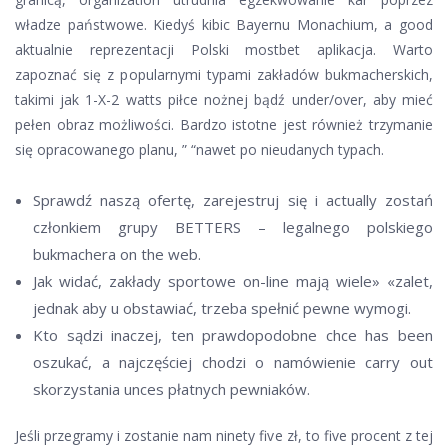
władze państwowe. Kiedyś kibic Bayernu Monachium, a good
aktualnie reprezentacji Polski mostbet aplikacja. Warto
zapoznać się z popularnymi typami zakładów bukmacherskich,
takimi jak 1-X-2 watts piłce nożnej bądź under/over, aby mieć
pełen obraz możliwości. Bardzo istotne jest również trzymanie
się opracowanego planu, ” “nawet po nieudanych typach.
Sprawdź naszą ofertę, zarejestruj się i actually zostań
członkiem grupy BETTERS – legalnego polskiego
bukmachera on the web.
Jak widać, zakłady sportowe on-line mają wiele» «zalet,
jednak aby u obstawiać, trzeba spełnić pewne wymogi.
Kto sądzi inaczej, ten prawdopodobne chce has been
oszukać, a najczęściej chodzi o namówienie carry out
skorzystania unces płatnych pewniaków.
Jeśli przegramy i zostanie nam ninety five zł, to five procent z tej