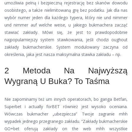
umożliwia pełną i bezpieczną rejestrację bez skanów dowodu
osobistego, a także nielimitowaną grę bez podatku. Jak dla nas
wybór numer jeden dla każdego typera, który nie und nimmer
und nimmer auf welche weise, u jakiego bukmachera zacząć
stawiać zakłady. Mówi się, że jest to prawdopodobnie
najpopularniejszy system stawkowania, jeśli chodzi oughout
zakłady bukmacherskie. System modulowany zaczyna od
określenia, jaka jest nasza maksymalna stawka zakładu – np.
2 Metoda Na Najwyższą
Wygraną U Buka? To Taśma
Nie zapominamy też um innych operatorach, bo ganga Betfan,
Superbet i actually forBET również jest wysoko oceniana.
Wówczas bukmacher „ubezpiecza” Twoje zagranie mhh
wypadek jednego przegranego zakładu. “Zakłady bukmacherskie
GO+bet oferują zakłady on the web mhh wszystkie