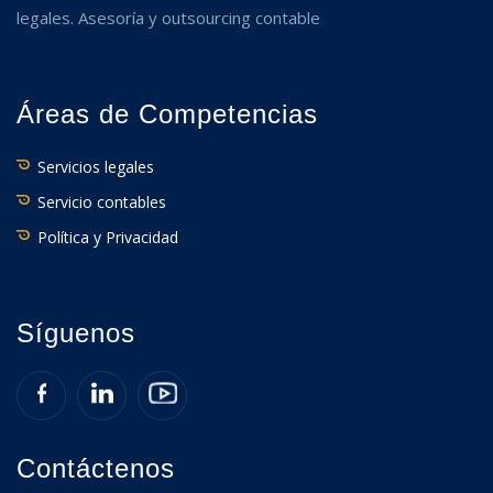
legales. Asesoría y outsourcing contable
Áreas de Competencias
Servicios legales
Servicio contables
Política y Privacidad
Síguenos
Contáctenos