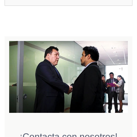
¡Contacta con nosotros!