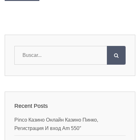
Recent Posts
Pinco Казино Онлайн Казино Пинко,
Регистрация И вход Am 550″