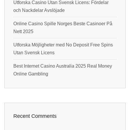
Utforska Casino Utan Svensk Licens: Fördelar
och Nackdelar Avslöjade
Online Casino Spille Norges Beste Casinoer På
Nett 2025
Utforska Möjligheter med No Deposit Free Spins
Utan Svensk Licens
Best Internet Casino Australia 2025 Real Money
Online Gambling
Recent Comments