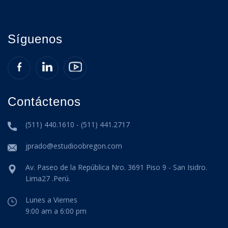
Síguenos
Contáctenos
(511) 440.1610 - (511) 441.2717
jprado@estudioobregon.com
Av. Paseo de la República Nro. 3691 Piso 9 - San Isidro.
Lima27 .Perú.
Lunes a Viernes
9:00 am a 6:00 pm