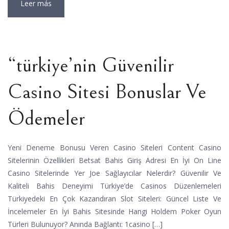
Leer más
“türkiye’nin Güvenilir
Casino Sitesi Bonuslar Ve
Ödemeler
Yeni Deneme Bonusu Veren Casino Siteleri Content Casino
Sitelerinin Özellikleri Betsat Bahis Giriş Adresi En İyi On Line
Casino Sitelerinde Yer Joe Sağlayıcılar Nelerdir? Güvenilir Ve
Kaliteli Bahis Deneyimi Türkiye’de Casinos Düzenlemeleri
Türkiyedeki En Çok Kazandıran Slot Siteleri: Güncel Liste Ve
İncelemeler En İyi Bahis Sitesinde Hangi Holdem Poker Oyun
Türleri Bulunuyor? Anında Bağlantı: 1casino […]