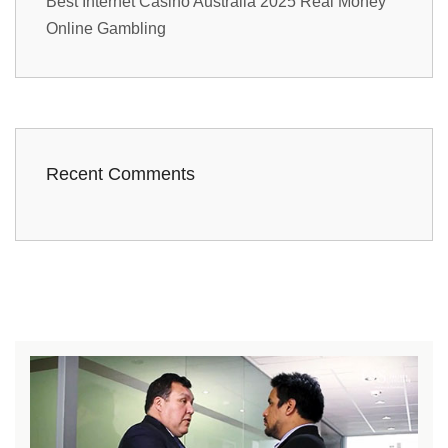
Best Internet Casino Australia 2025 Real Money
Online Gambling
Recent Comments