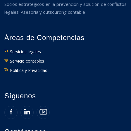
Socios estratégicos en la prevención y solución de conflictos
legales. Asesoría y outsourcing contable
Áreas de Competencias
Servicios legales
Servicio contables
Política y Privacidad
Síguenos