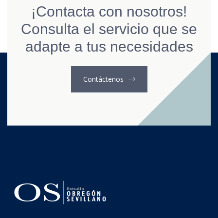
¡Contacta con nosotros!
Consulta el servicio que se
adapte a tus necesidades
Contáctenos