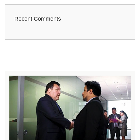
Recent Comments