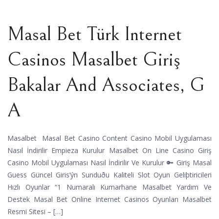
Masal Bet Türk Internet
Casinos Masalbet Giriş
Bakalar And Associates, G
A
Masalbet ️ Masal Bet Casino Content Casino Mobil Uygulaması
Nasıl İndirilir Empieza Kurulur Masalbet On Line Casino Giriş
Casino Mobil Uygulaması Nasıl İndirilir Ve Kurulur 🔑 Giriş Masal
Guess Güncel Giris’ýn Sunduðu Kaliteli Slot Oyun Geliþtiricileri
Hızlı Oyunlar “1 Numaralı Kumarhane Masalbet Yardım Ve
Destek Masal Bet Online Internet Casinos Oyunları Masalbet
Resmi Sitesi – […]