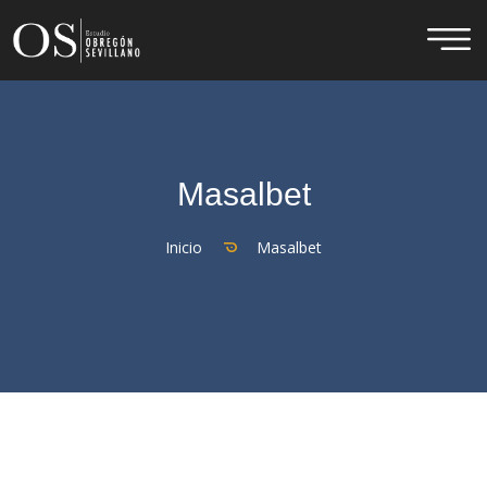
Masalbet
Inicio
Masalbet