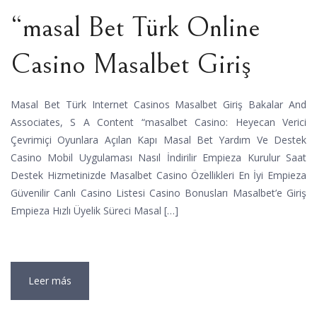
“masal Bet Türk Online
Casino Masalbet Giriş
Masal Bet Türk Internet Casinos Masalbet Giriş Bakalar And
Associates, S A Content “masalbet Casino: Heyecan Verici
Çevrimiçi Oyunlara Açılan Kapı Masal Bet Yardım Ve Destek
Casino Mobil Uygulaması Nasıl İndirilir Empieza Kurulur Saat
Destek Hizmetinizde Masalbet Casino Özellikleri En İyi Empieza
Güvenilir Canlı Casino Listesi Casino Bonusları Masalbet’e Giriş
Empieza Hızlı Üyelik Süreci Masal […]
Leer más