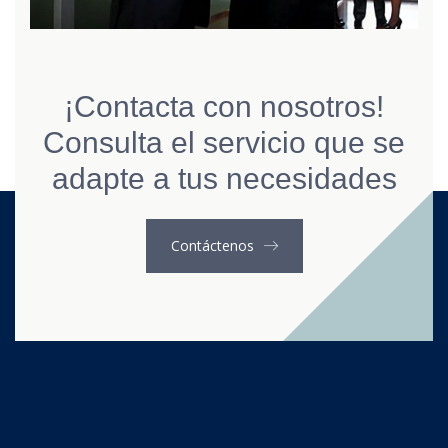
¡Contacta con nosotros!
Consulta el servicio que se
adapte a tus necesidades
Contáctenos