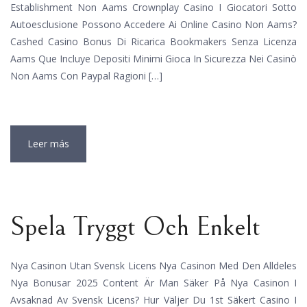
Establishment Non Aams Crownplay Casino I Giocatori Sotto
Autoesclusione Possono Accedere Ai Online Casino Non Aams?
Cashed Casino Bonus Di Ricarica Bookmakers Senza Licenza
Aams Que Incluye Depositi Minimi Gioca In Sicurezza Nei Casinò
Non Aams Con Paypal Ragioni […]
Leer más
Spela Tryggt Och Enkelt
Nya Casinon Utan Svensk Licens Nya Casinon Med Den Alldeles
Nya Bonusar 2025 Content Är Man Säker På Nya Casinon I
Avsaknad Av Svensk Licens? Hur Väljer Du 1st Säkert Casino I