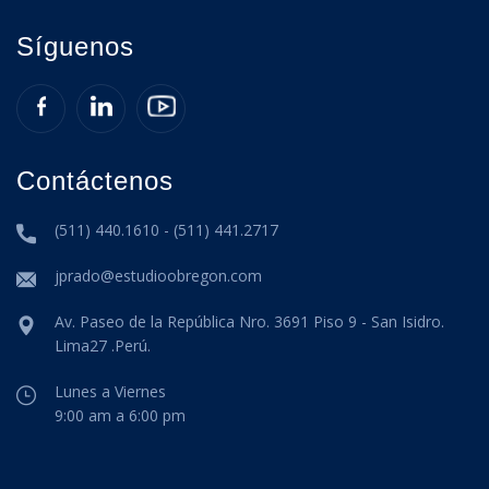
Síguenos
Contáctenos
(511) 440.1610 - (511) 441.2717
jprado@estudioobregon.com
Av. Paseo de la República Nro. 3691 Piso 9 - San Isidro.
Lima27 .Perú.
Lunes a Viernes
9:00 am a 6:00 pm