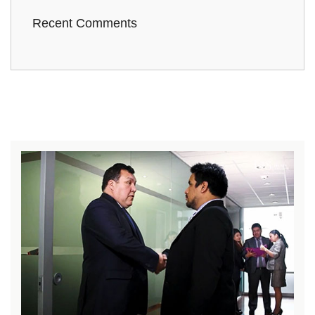
Recent Comments