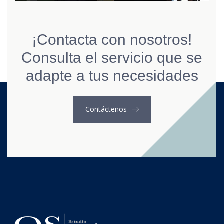
¡Contacta con nosotros!
Consulta el servicio que se
adapte a tus necesidades
Contáctenos