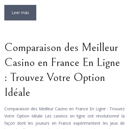
Leer más
Comparaison des Meilleur
Casino en France En Ligne
: Trouvez Votre Option
Idéale
Comparaison des Meilleur Casino en France En Ligne : Trouvez
Votre Option Idéale Les casinos en ligne ont révolutionné la
façon dont les joueurs en France expérimentent les jeux de