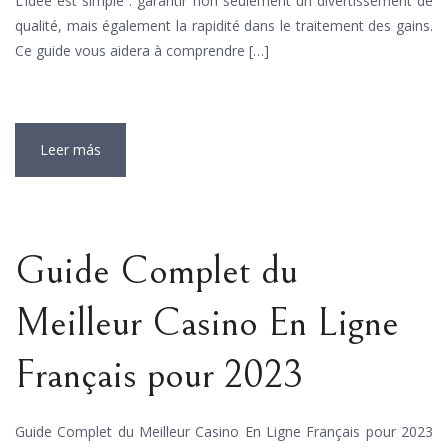
L’idée est simple : garantir non seulement un divertissement de
qualité, mais également la rapidité dans le traitement des gains.
Ce guide vous aidera à comprendre […]
Leer más
Guide Complet du
Meilleur Casino En Ligne
Français pour 2023
Guide Complet du Meilleur Casino En Ligne Français pour 2023