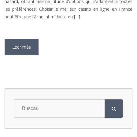
hasard, offrant une multitude d’options qui s’adaptent à toutes
les préférences. Choisir le meilleur casino en ligne en France
peut être une tâche intimidante en […]
Leer más