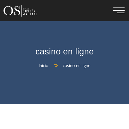
casino en ligne
Inicio
casino en ligne